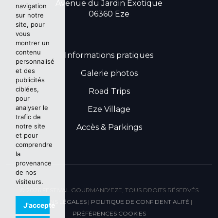
Avenue du Jardin Exotique
navigation
06360 Eze
sur notre
site, pour
vous
montrer un
contenu
Informations pratiques
personnalisé
et des
Galerie photos
publicités
ciblées,
Road Trips
pour
analyser le
Eze Village
trafic de
notre site
Accès & Parkings
et pour
comprendre
la
provenance
de nos
visiteurs.
© 2026 FESTIVAL GOURMAND'EZE, TOUS DROITS RÉSERVÉS
MENTIONS LÉGALES
|
POLITIQUE DE CONFIDENTIALITÉ
|
ACCUEIL
J'accepte
PRÉFÉRENCES COOKIES