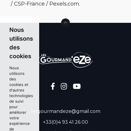
/ CSP-France / Pexels.com.
Nous
utilisons
des
cookies
Nous
utilisons
des
cookies et
d'autres
technologies
de suivi
pour
lesgourmandeze@gmail.com
améliorer
votre
+33(0)4 93 41 26 00
expérience
de